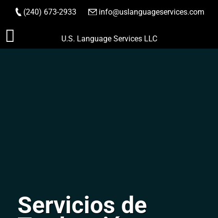
(240) 673-2933
|
info@uslanguageservices.com
HACER PEDIDO
Saltar
U.S. Language Services LLC
al
contenido
Servicios de