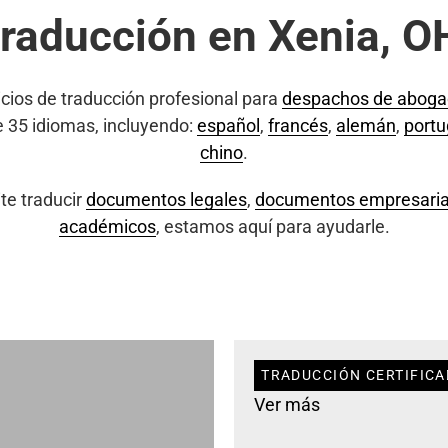
traducción en Xenia, O
cios de traducción profesional para
despachos de abog
e 35 idiomas, incluyendo:
español
,
francés
,
alemán
,
port
chino
.
te traducir
documentos legales
,
documentos empresaria
académicos
, estamos aquí para ayudarle.
TRADUCCIÓN CERTIFICA
Ver más