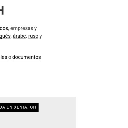
H
ados
, empresas y
ugués
,
árabe
,
ruso
y
les
o
documentos
DA EN XENIA, OH