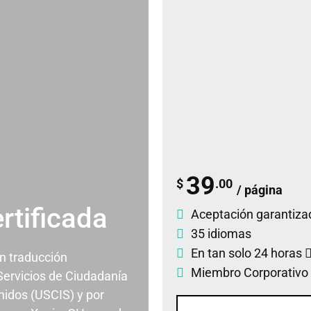
39
$
.00
/ página
rtificada
Aceptación garantiza
35 idiomas
En tan solo 24 horas
un traducción
Miembro Corporativo
 Servicios de Ciudadanía
nidos (USCIS) y por