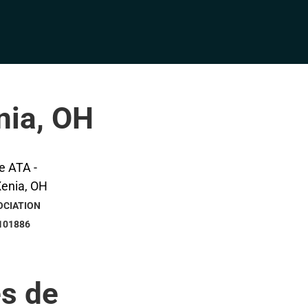
nia, OH
OCIATION
101886
s de