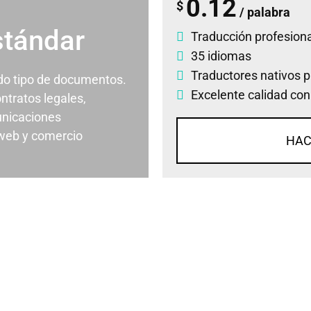
0.12
$
/ palabra
stándar
Traducción profesiona
35 idiomas
Traductores nativos p
odo tipo de documentos.
Excelente calidad con
ontratos legales,
nicaciones
 web y comercio
HAC