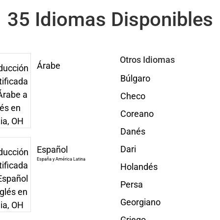
35 Idiomas Disponibles
Otros Idiomas
Árabe
Búlgaro
Checo
Coreano
Danés
Dari
Español
España y América Latina
Holandés
Persa
Georgiano
Griego