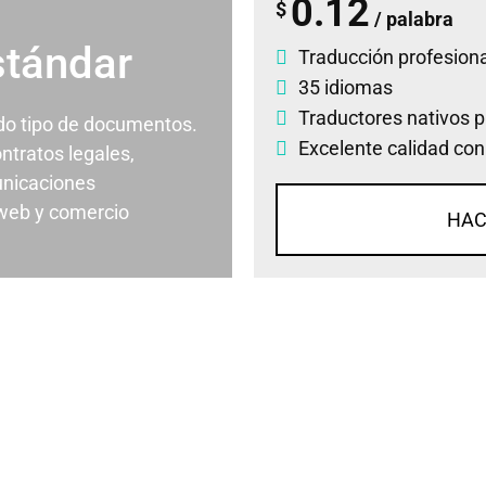
0.12
$
/ palabra
stándar
Traducción profesiona
35 idiomas
Traductores nativos p
odo tipo de documentos.
Excelente calidad con
ontratos legales,
nicaciones
 web y comercio
HAC