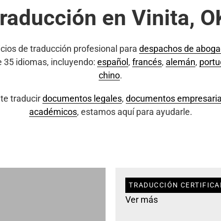
traducción en Vinita, O
cios de traducción profesional para
despachos de abog
e 35 idiomas, incluyendo:
español
,
francés
,
alemán
,
port
chino
.
te traducir
documentos legales
,
documentos empresaria
académicos
, estamos aquí para ayudarle.
TRADUCCIÓN CERTIFICAD
Ver más