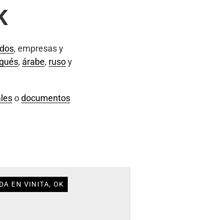
K
ados
, empresas y
ugués
,
árabe
,
ruso
y
les
o
documentos
A EN VINITA, OK