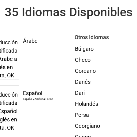
35 Idiomas Disponibles
Otros Idiomas
Árabe
Búlgaro
Checo
Coreano
Danés
Dari
Español
España y América Latina
Holandés
Persa
Georgiano
Griego