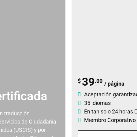
39
$
.00
/ página
rtificada
Aceptación garantiza
35 idiomas
En tan solo 24 horas
un traducción
Miembro Corporativo
 Servicios de Ciudadanía
nidos (USCIS) y por