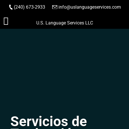
(240) 673-2933
|
info@uslanguageservices.com
HACER PEDIDO
Saltar
U.S. Language Services LLC
al
contenido
Servicios de