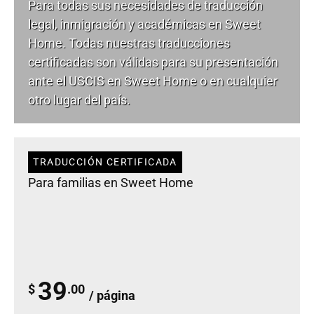
Para todas sus necesidades de
traducción
legal
, inmigración y académicas en Sweet
Home. Todas nuestras traducciones
certificadas son válidas para su presentación
ante el USCIS en Sweet Home o en cualquier
otro lugar del país.
TRADUCCIÓN CERTIFICADA
Para familias en Sweet Home
39
$
.00
/ página