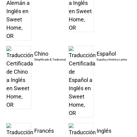
Chino
Español
Simplificado & Tradicional
España y América Latina
Francés
Inglés