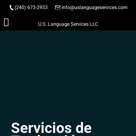
(240) 673-2933
|
info@uslanguageservices.com
HACER PEDIDO
Saltar
U.S. Language Services LLC
al
contenido
Servicios de