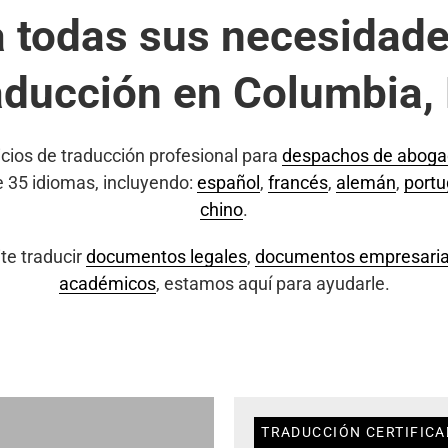
a todas sus necesidade
aducción en Columbia,
cios de traducción profesional para
despachos de abog
e 35 idiomas, incluyendo:
español
,
francés
,
alemán
,
port
chino
.
te traducir
documentos legales
,
documentos empresaria
académicos
, estamos aquí para ayudarle.
TRADUCCIÓN CERTIFICA