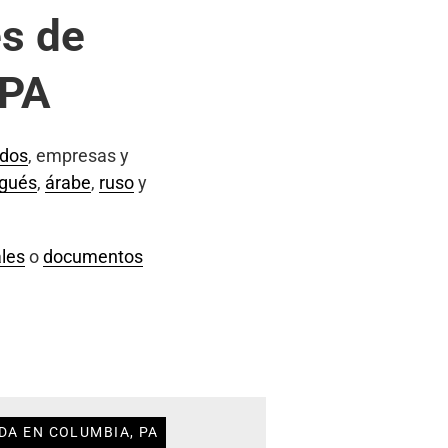
s de
 PA
ados
, empresas y
ugués
,
árabe
,
ruso
y
les
o
documentos
DA EN COLUMBIA, PA