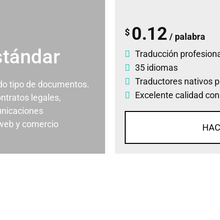
0.12
$
/ palabra
stándar
Traducción profesiona
35 idiomas
Traductores nativos p
odo tipo de documentos.
Excelente calidad con
ontratos legales,
nicaciones
 web y comercio
HAC