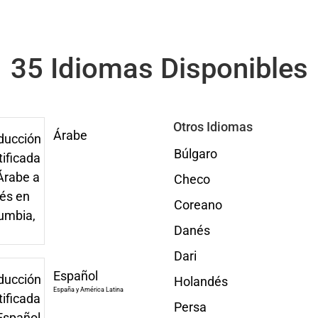
35 Idiomas Disponibles
Otros Idiomas
Árabe
Búlgaro
Checo
Coreano
Danés
Dari
Español
Holandés
España y América Latina
Persa