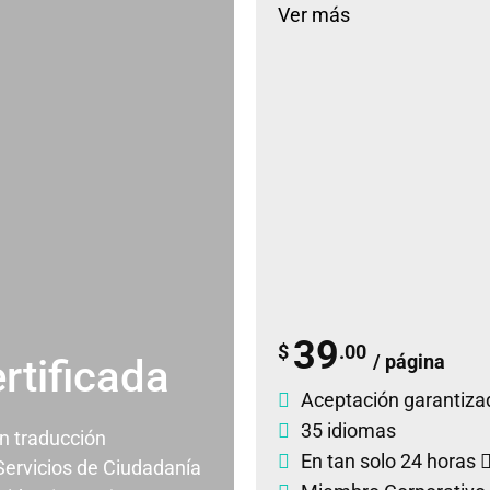
Ver más
39
$
.00
/ página
rtificada
Aceptación garantiza
35 idiomas
un traducción
En tan solo 24 horas
 Servicios de Ciudadanía