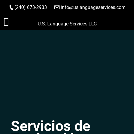
(240) 673-2933
|
info@uslanguageservices.com
HACER PEDIDO
Saltar
U.S. Language Services LLC
al
contenido
Servicios de