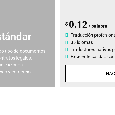
0.12
$
/ palabra
stándar
Traducción profesiona
35 idiomas
Traductores nativos p
odo tipo de documentos.
Excelente calidad con
ontratos legales,
nicaciones
 web y comercio
HAC