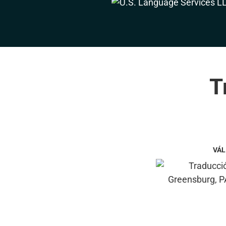
T
VÁL