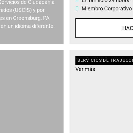
En tan solo 24 horas
 Servicios de Ciudadanía
Miembro Corporativo
nidos (USCIS) y por
es en Greensburg, PA
en un idioma diferente
HAC
SERVICIOS DE TRADUCC
Ver más