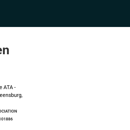
en
OCIATION
101886