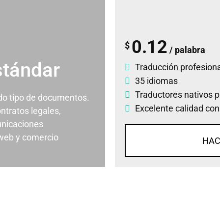
0.12
$
/ palabra
stándar
Traducción profesiona
35 idiomas
Traductores nativos p
odo tipo de documentos.
Excelente calidad con
ontratos legales,
nicaciones
 web y comercio
HAC