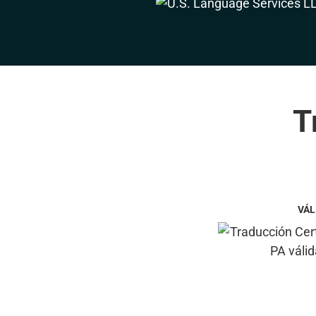
T
VÁL