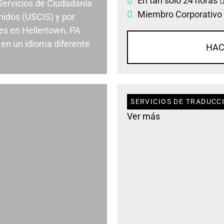
En tan solo 24 horas
 Servicios de Ciudadanía
Miembro Corporativo
nidos (USCIS) y por
s en Hellertown, PA
en un idioma diferente
HAC
SERVICIOS DE TRADUCC
Ver más