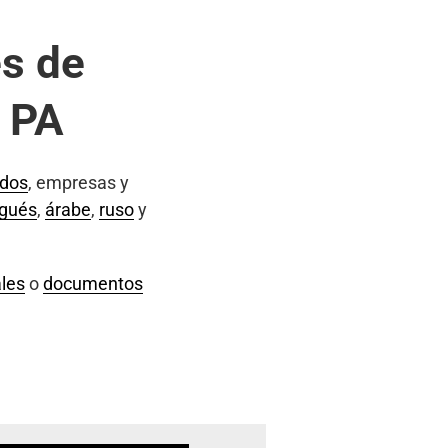
s de
, PA
ados
, empresas y
ugués
,
árabe
,
ruso
y
les
o
documentos