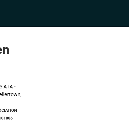
en
OCIATION
101886