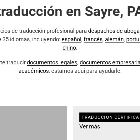
traducción en Sayre, P
cios de traducción profesional para
despachos de abog
e 35 idiomas, incluyendo:
español
,
francés
,
alemán
,
port
chino
.
te traducir
documentos legales
,
documentos empresaria
académicos
, estamos aquí para ayudarle.
TRADUCCIÓN CERTIFICA
Ver más