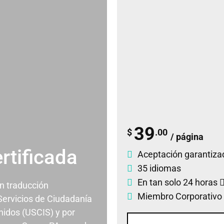
39
$
.00
/ página
rtificada
Aceptación garantiza
35 idiomas
En tan solo 24 horas
un traducción
Miembro Corporativo
 Servicios de Ciudadanía
nidos (USCIS) y por