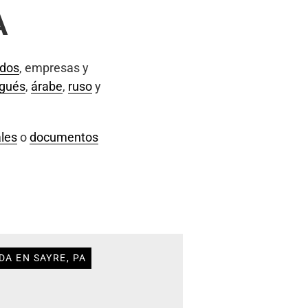
A
ados
, empresas y
ugués
,
árabe
,
ruso
y
les
o
documentos
DA EN SAYRE, PA