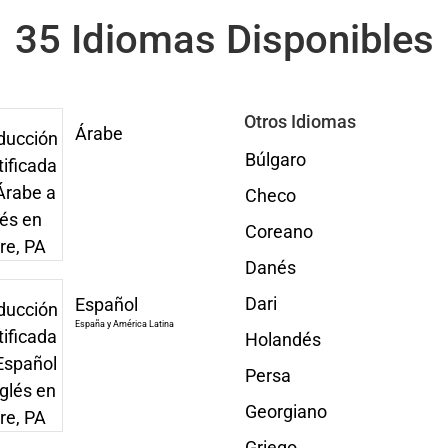
35 Idiomas Disponibles
Otros Idiomas
Árabe
Búlgaro
Checo
Coreano
Danés
Dari
Español
España y América Latina
Holandés
Persa
Georgiano
Griego