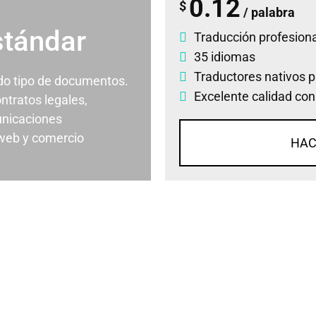
0.12
$
/ palabra
stándar
Traducción profesiona
35 idiomas
Traductores nativos p
odo tipo de documentos.
Excelente calidad con
ontratos legales,
nicaciones
 web y comercio
HAC