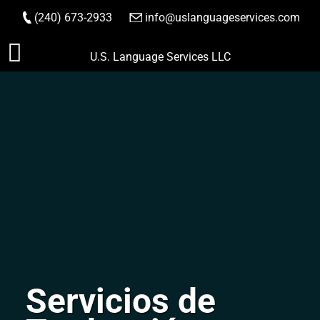
(240) 673-2933
|
info@uslanguageservices.com
HACER PEDIDO
Saltar
U.S. Language Services LLC
al
contenido
Servicios de