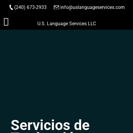
(240) 673-2933
|
info@uslanguageservices.com
HACER PEDIDO
Saltar
U.S. Language Services LLC
al
contenido
Servicios de