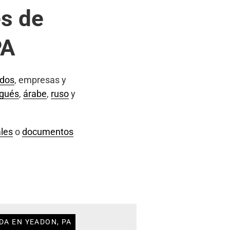
s de
PA
ados
, empresas y
ugués
,
árabe
,
ruso
y
les
o
documentos
DA EN YEADON, PA