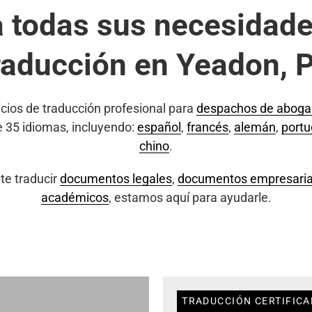
a todas sus necesidade
raducción en Yeadon, 
cios de traducción profesional para
despachos de abog
e 35 idiomas, incluyendo:
español
,
francés
,
alemán
,
port
chino
.
te traducir
documentos legales
,
documentos empresaria
académicos
, estamos aquí para ayudarle.
TRADUCCIÓN CERTIFICA