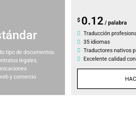
0.12
$
/ palabra
stándar
Traducción profesiona
35 idiomas
Traductores nativos p
odo tipo de documentos.
Excelente calidad con
ontratos legales,
nicaciones
 web y comercio
HAC