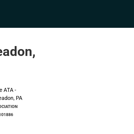
eadon,
OCIATION
101886