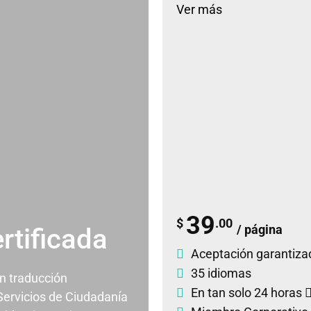
Ver más
39
$
.00
/ página
rtificada
Aceptación garantiza
35 idiomas
un traducción
En tan solo 24 horas
 Servicios de Ciudadanía