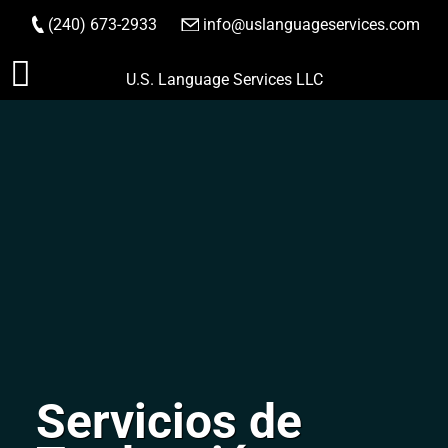
(240) 673-2933
|
info@uslanguageservices.com
HACER PEDIDO
Saltar
U.S. Language Services LLC
al
contenido
Servicios de