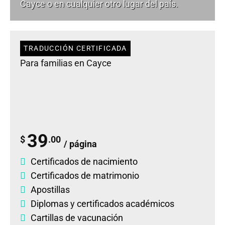
Cayce o en cualquier otro lugar del país.
TRADUCCIÓN CERTIFICADA
Para familias en Cayce
39
$
.00
/ página
Certificados de nacimiento
Certificados de matrimonio
Apostillas
Diplomas
y
certificados académicos
Cartillas de vacunación