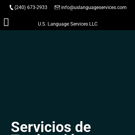
(240) 673-2933
|
info@uslanguageservices.com
HACER PEDIDO
Saltar
U.S. Language Services LLC
al
contenido
Servicios de