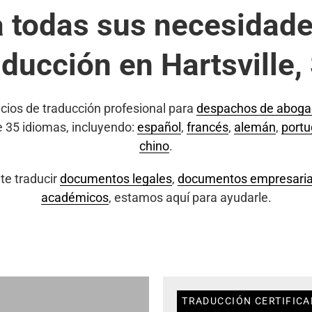
a todas sus necesidade
aducción en Hartsville,
cios de traducción profesional para
despachos de abog
e 35 idiomas, incluyendo:
español
,
francés
,
alemán
,
port
chino
.
te traducir
documentos legales
,
documentos empresaria
académicos
, estamos aquí para ayudarle.
TRADUCCIÓN CERTIFICA