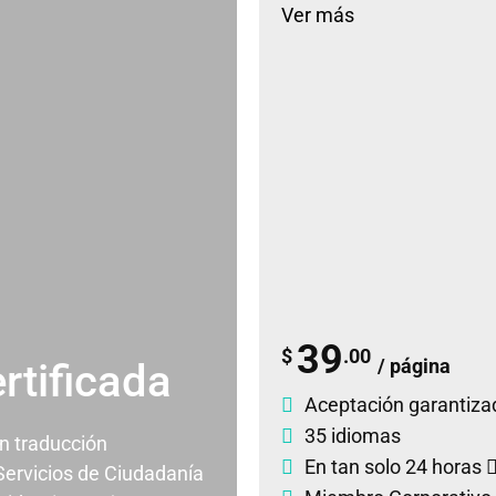
Ver más
39
$
.00
/ página
rtificada
Aceptación garantiza
35 idiomas
un traducción
En tan solo 24 horas
 Servicios de Ciudadanía