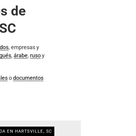
s de
 SC
ados
, empresas y
ugués
,
árabe
,
ruso
y
les
o
documentos
DA EN HARTSVILLE, SC