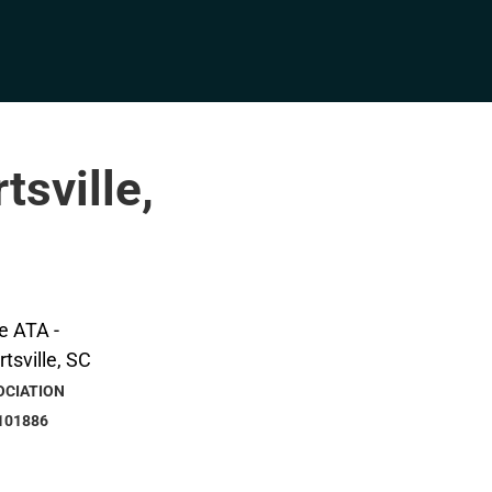
tsville,
OCIATION
101886