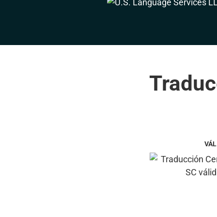
Traducc
VÁL