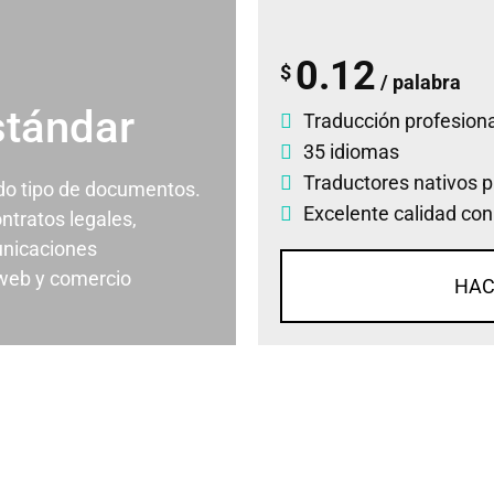
0.12
$
/ palabra
stándar
Traducción profesiona
35 idiomas
Traductores nativos p
odo tipo de documentos.
Excelente calidad con
ontratos legales,
nicaciones
 web y comercio
HAC