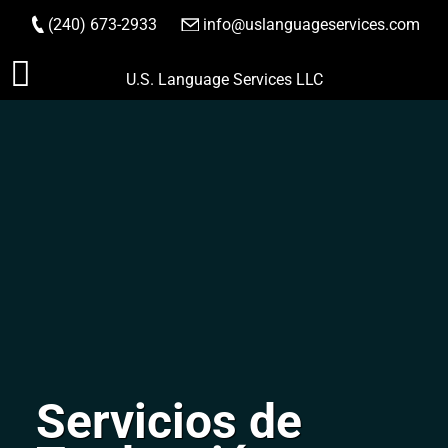
(240) 673-2933
|
info@uslanguageservices.com
HACER PEDIDO
Saltar
U.S. Language Services LLC
al
contenido
Servicios de