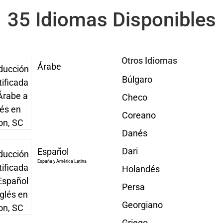
35 Idiomas Disponibles
Otros Idiomas
Árabe
Búlgaro
Checo
Coreano
Danés
Dari
Español
España y América Latina
Holandés
Persa
Georgiano
Griego