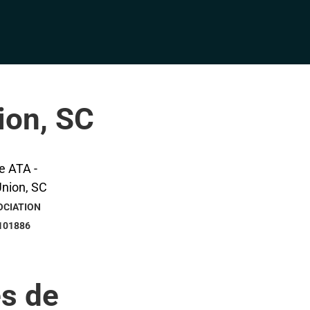
ion, SC
OCIATION
101886
s de