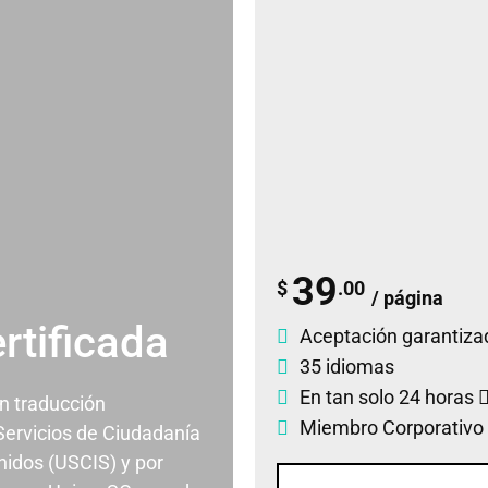
39
$
.00
/ página
rtificada
Aceptación garantiza
35 idiomas
En tan solo 24 horas
un traducción
Miembro Corporativo
 Servicios de Ciudadanía
nidos (USCIS) y por