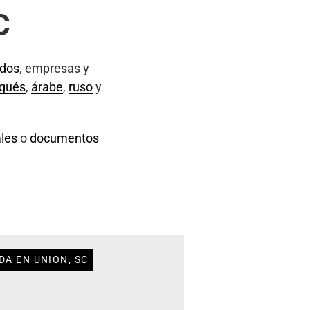
C
ados
, empresas y
ugués
,
árabe
,
ruso
y
les
o
documentos
DA EN UNION, SC