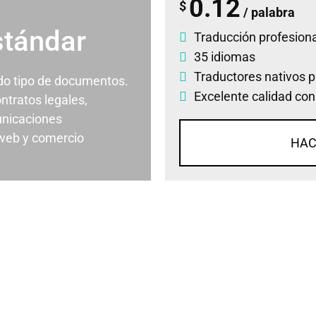
0.12
$
/ palabra
stándar
Traducción profesiona
35 idiomas
Traductores nativos p
odo tipo de documentos.
Excelente calidad con
ontratos legales,
nicaciones
 web y comercio
HAC