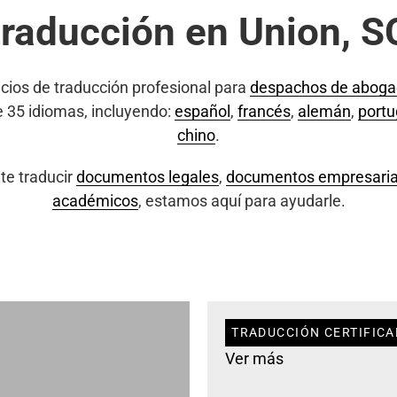
traducción en Union, S
cios de traducción profesional para
despachos de abog
e 35 idiomas, incluyendo:
español
,
francés
,
alemán
,
port
chino
.
te traducir
documentos legales
,
documentos empresaria
académicos
, estamos aquí para ayudarle.
TRADUCCIÓN CERTIFICA
Ver más