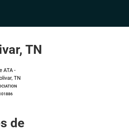
ivar, TN
OCIATION
101886
s de