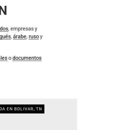
TN
ados
, empresas y
ugués
,
árabe
,
ruso
y
les
o
documentos
DA EN BOLIVAR, TN