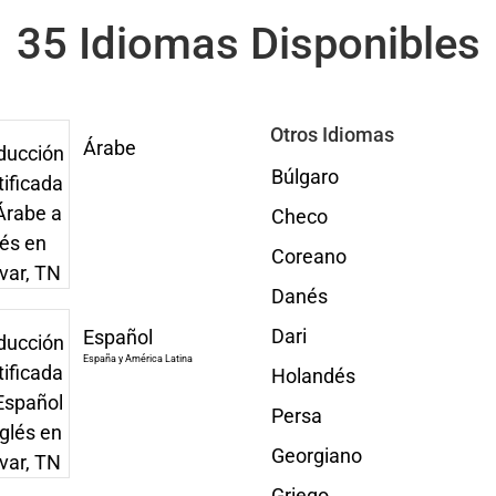
35 Idiomas Disponibles
Otros Idiomas
Árabe
Búlgaro
Checo
Coreano
Danés
Dari
Español
España y América Latina
Holandés
Persa
Georgiano
Griego