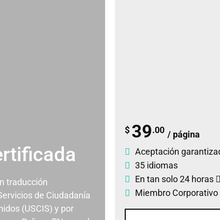
39
$
.00
/ página
rtificada
Aceptación garantiza
35 idiomas
En tan solo 24 horas
un traducción
Miembro Corporativo
 Servicios de Ciudadanía
nidos (USCIS) y por