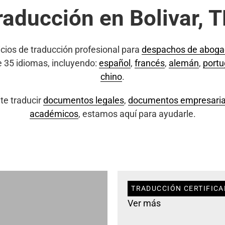
raducción en Bolivar, 
cios de traducción profesional para
despachos de abog
e 35 idiomas, incluyendo:
español
,
francés
,
alemán
,
port
chino
.
te traducir
documentos legales
,
documentos empresaria
académicos
, estamos aquí para ayudarle.
TRADUCCIÓN CERTIFICA
Ver más