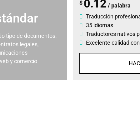
0.12
$
/ palabra
stándar
Traducción profesiona
35 idiomas
Traductores nativos p
odo tipo de documentos.
Excelente calidad con
ontratos legales,
nicaciones
 web y comercio
HAC