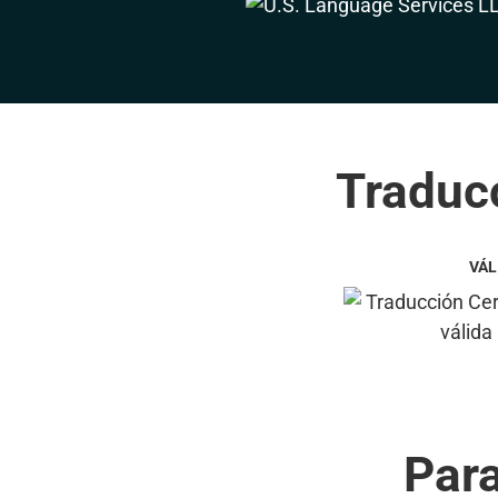
Traducc
VÁL
Par