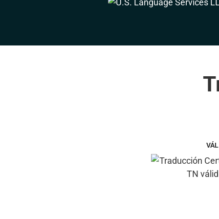
T
VÁL