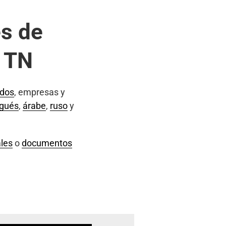
s de
, TN
ados
, empresas y
ugués
,
árabe
,
ruso
y
les
o
documentos