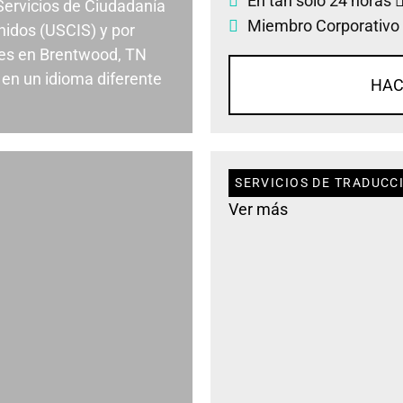
En tan solo 24 horas
 Servicios de Ciudadanía
Miembro Corporativo
nidos (USCIS) y por
es en Brentwood, TN
en un idioma diferente
HAC
SERVICIOS DE TRADUCC
Ver más