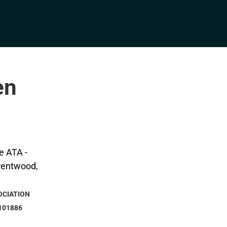
en
OCIATION
101886