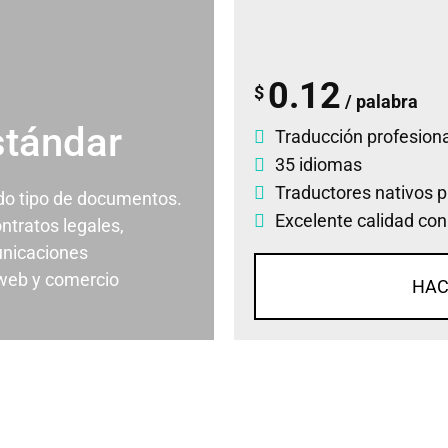
0.12
$
/ palabra
stándar
Traducción profesiona
35 idiomas
Traductores nativos p
odo tipo de documentos.
Excelente calidad con
ontratos legales,
nicaciones
 web y comercio
HAC