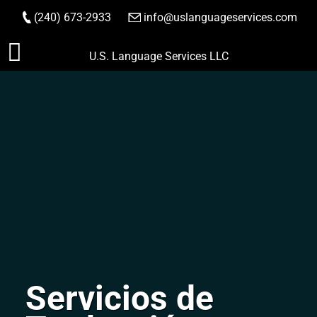
(240) 673-2933
|
info@uslanguageservices.com
HACER PEDIDO
Saltar
U.S. Language Services LLC
al
contenido
Servicios de