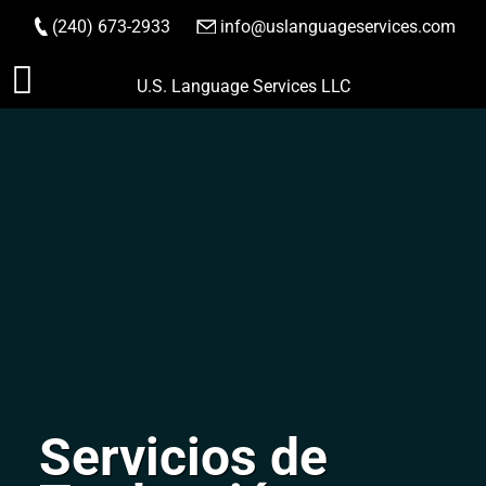
(240) 673-2933
|
info@uslanguageservices.com
HACER PEDIDO
Saltar
U.S. Language Services LLC
al
contenido
Servicios de