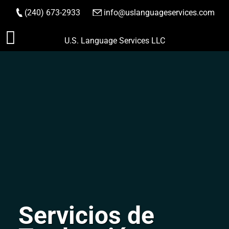
(240) 673-2933
|
info@uslanguageservices.com
HACER PEDIDO
Saltar
U.S. Language Services LLC
al
contenido
Servicios de