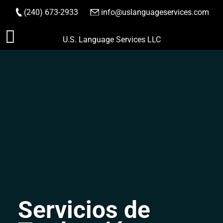
(240) 673-2933
|
info@uslanguageservices.com
HACER PEDIDO
Saltar
U.S. Language Services LLC
al
contenido
Servicios de