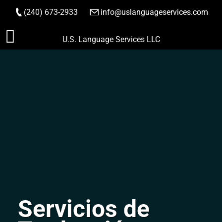
(240) 673-2933
|
info@uslanguageservices.com
HACER PEDIDO
Saltar
U.S. Language Services LLC
al
contenido
Servicios de