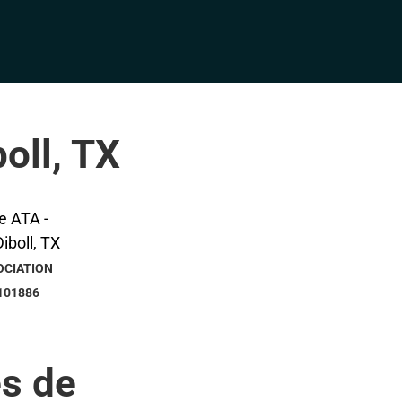
oll, TX
OCIATION
101886
s de