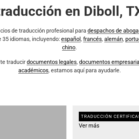
traducción en Diboll, T
cios de traducción profesional para
despachos de abog
e 35 idiomas, incluyendo:
español
,
francés
,
alemán
,
port
chino
.
te traducir
documentos legales
,
documentos empresaria
académicos
, estamos aquí para ayudarle.
TRADUCCIÓN CERTIFICA
Ver más