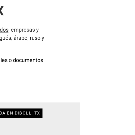
X
ados
, empresas y
ugués
,
árabe
,
ruso
y
les
o
documentos
DA EN DIBOLL, TX