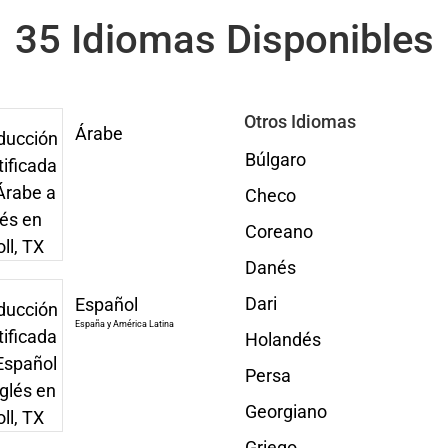
35 Idiomas Disponibles
Otros Idiomas
Árabe
Búlgaro
Checo
Coreano
Danés
Dari
Español
España y América Latina
Holandés
Persa
Georgiano
Griego