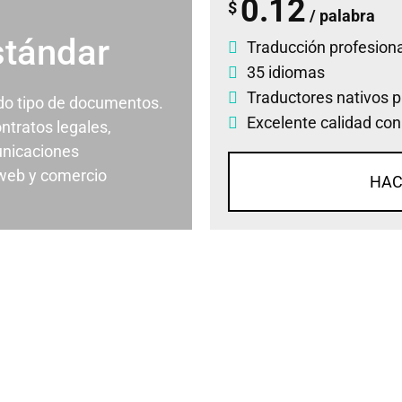
0.12
$
/ palabra
stándar
Traducción profesiona
35 idiomas
Traductores nativos p
odo tipo de documentos.
Excelente calidad con
ontratos legales,
nicaciones
 web y comercio
HAC