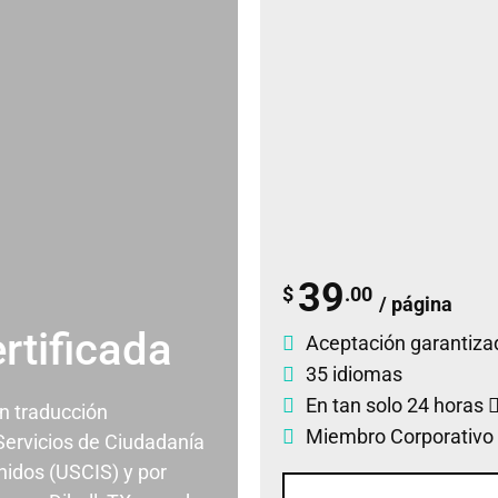
39
$
.00
/ página
rtificada
Aceptación garantiza
35 idiomas
En tan solo 24 horas
un traducción
Miembro Corporativo
 Servicios de Ciudadanía
nidos (USCIS) y por