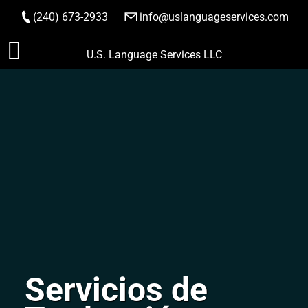
(240) 673-2933
|
info@uslanguageservices.com
HACER PEDIDO
Saltar
U.S. Language Services LLC
al
contenido
Servicios de