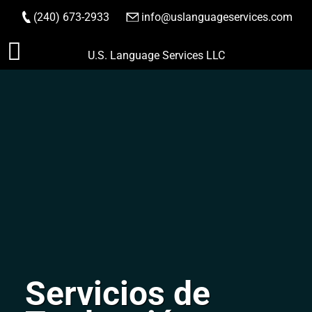
(240) 673-2933
|
info@uslanguageservices.com
HACER PEDIDO
Saltar
U.S. Language Services LLC
al
contenido
Servicios de