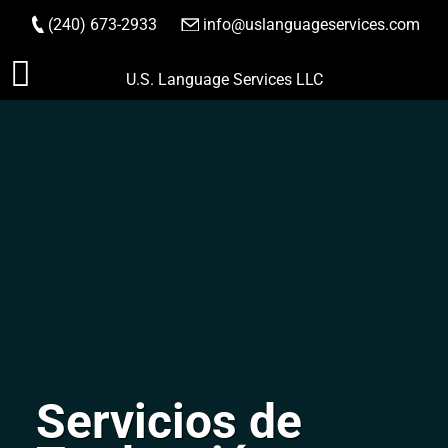
(240) 673-2933
|
info@uslanguageservices.com
HACER PEDIDO
Saltar
U.S. Language Services LLC
al
contenido
Servicios de