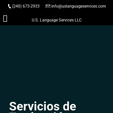
(240) 673-2933
|
info@uslanguageservices.com
HACER PEDIDO
Saltar
U.S. Language Services LLC
al
contenido
Servicios de