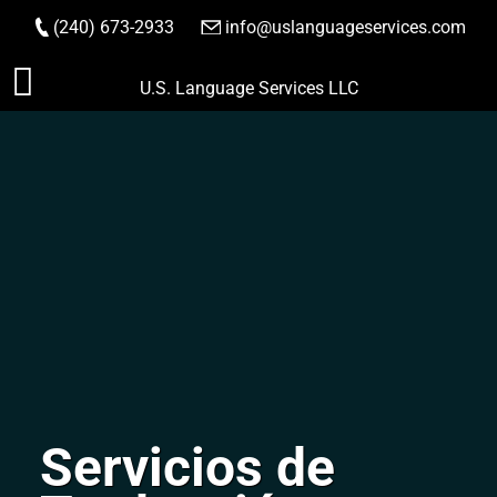
(240) 673-2933
|
info@uslanguageservices.com
HACER PEDIDO
Saltar
U.S. Language Services LLC
al
contenido
Servicios de