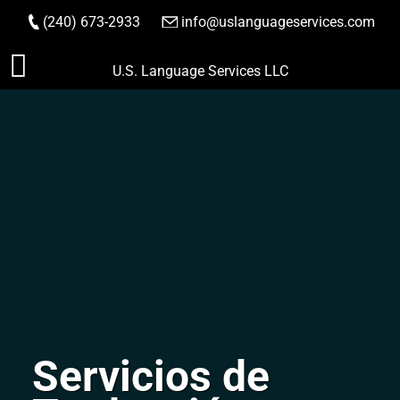
(240) 673-2933
|
info@uslanguageservices.com
HACER PEDIDO
Saltar
U.S. Language Services LLC
al
contenido
Servicios de