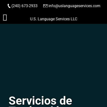
(240) 673-2933
|
info@uslanguageservices.com
HACER PEDIDO
Saltar
U.S. Language Services LLC
al
contenido
Servicios de