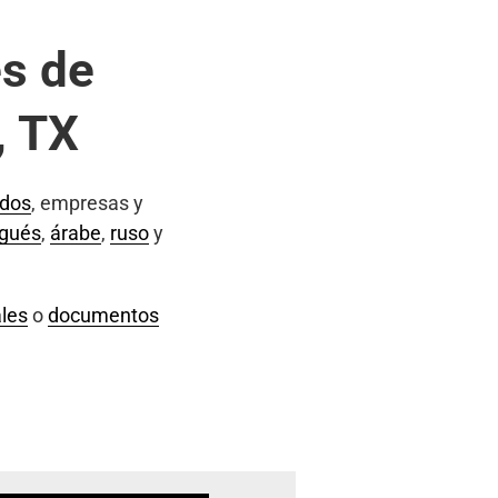
s de
, TX
ados
, empresas y
ugués
,
árabe
,
ruso
y
les
o
documentos