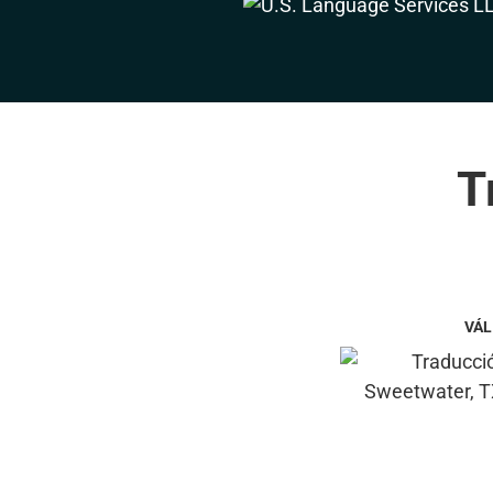
T
VÁL