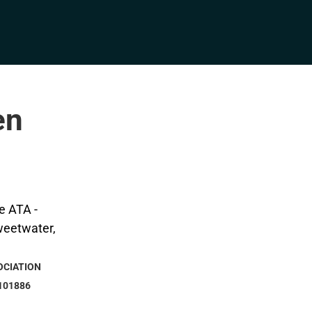
en
OCIATION
101886