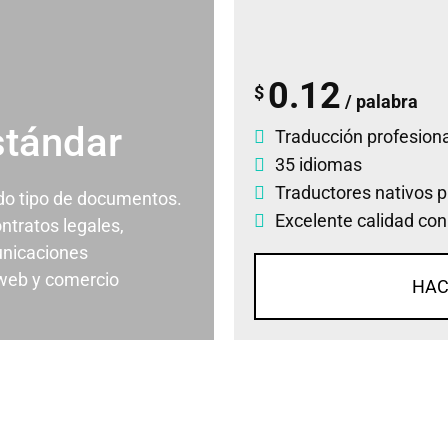
0.12
$
/ palabra
stándar
Traducción profesiona
35 idiomas
Traductores nativos p
odo tipo de documentos.
Excelente calidad con
ontratos legales,
nicaciones
 web y comercio
HAC