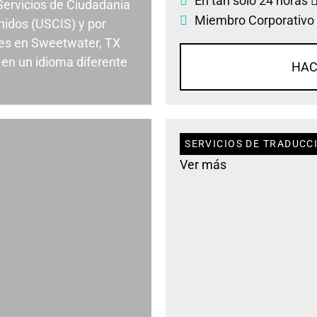
En tan solo 24 horas
 Servicios de Ciudadanía
Miembro Corporativo
nidos (USCIS) y por
es en Sweetwater, TX
en un idioma diferente
HAC
SERVICIOS DE TRADUCC
Ver más