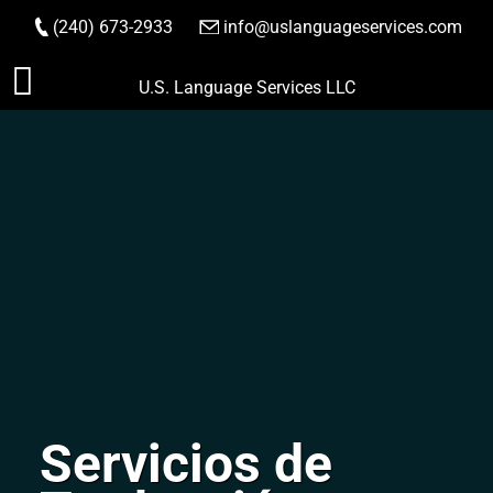
(240) 673-2933
|
info@uslanguageservices.com
HACER PEDIDO
Saltar
U.S. Language Services LLC
al
contenido
Servicios de