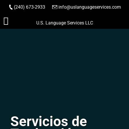
(240) 673-2933
|
info@uslanguageservices.com
HACER PEDIDO
Saltar
U.S. Language Services LLC
al
contenido
Servicios de