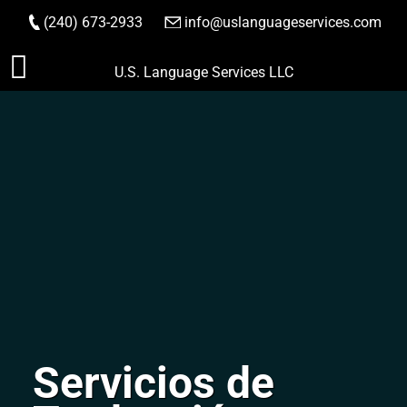
(240) 673-2933
|
info@uslanguageservices.com
HACER PEDIDO
Saltar
U.S. Language Services LLC
al
contenido
Servicios de