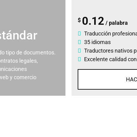
0.12
$
/ palabra
stándar
Traducción profesiona
35 idiomas
Traductores nativos p
odo tipo de documentos.
Excelente calidad con
ontratos legales,
nicaciones
 web y comercio
HAC