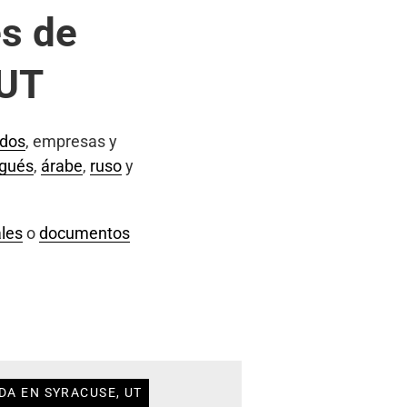
s de
 UT
ados
, empresas y
ugués
,
árabe
,
ruso
y
les
o
documentos
DA EN SYRACUSE, UT