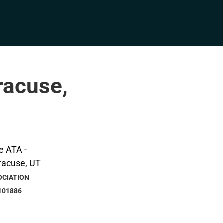
racuse,
OCIATION
101886