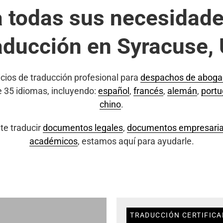
a todas sus necesidade
aducción en Syracuse,
cios de traducción profesional para
despachos de abog
e 35 idiomas, incluyendo:
español
,
francés
,
alemán
,
port
chino
.
te traducir
documentos legales
,
documentos empresaria
académicos
, estamos aquí para ayudarle.
TRADUCCIÓN CERTIFICA