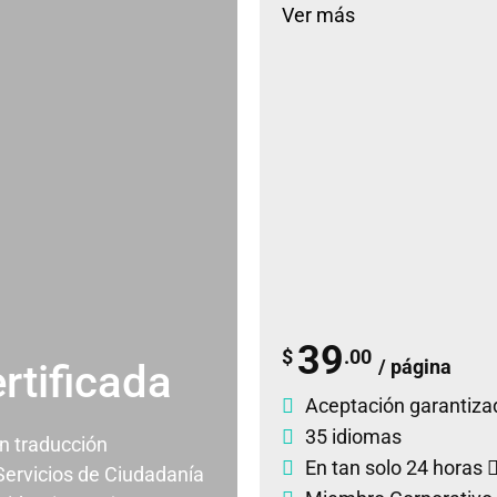
Ver más
39
$
.00
/ página
rtificada
Aceptación garantiza
35 idiomas
un traducción
En tan solo 24 horas
 Servicios de Ciudadanía