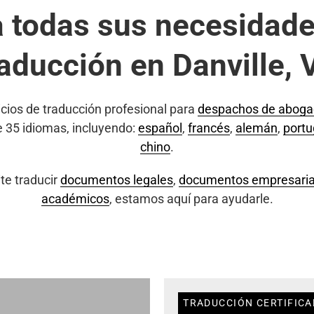
a todas sus necesidade
raducción en Danville, 
cios de traducción profesional para
despachos de abog
e 35 idiomas, incluyendo:
español
,
francés
,
alemán
,
port
chino
.
te traducir
documentos legales
,
documentos empresaria
académicos
, estamos aquí para ayudarle.
TRADUCCIÓN CERTIFICA