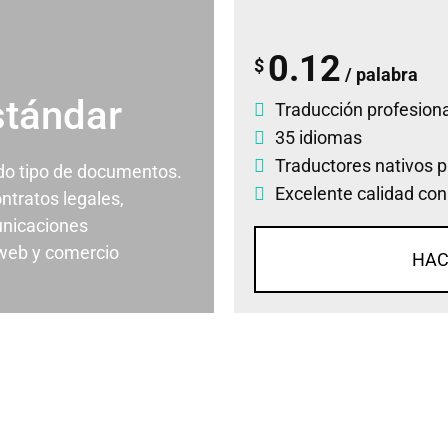
0.12
$
/ palabra
stándar
Traducción profesiona
35 idiomas
Traductores nativos p
odo tipo de documentos.
Excelente calidad con
ontratos legales,
nicaciones
 web y comercio
HAC