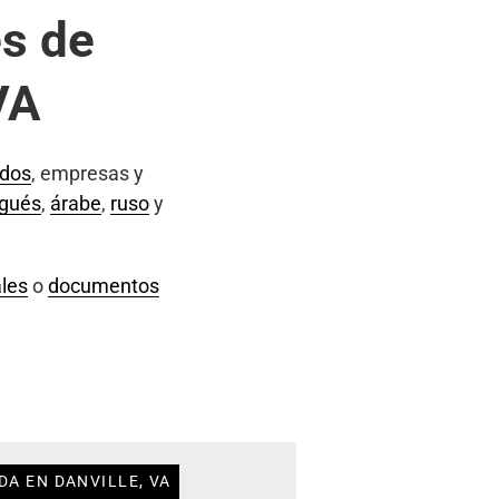
s de
VA
ados
, empresas y
ugués
,
árabe
,
ruso
y
les
o
documentos
DA EN DANVILLE, VA