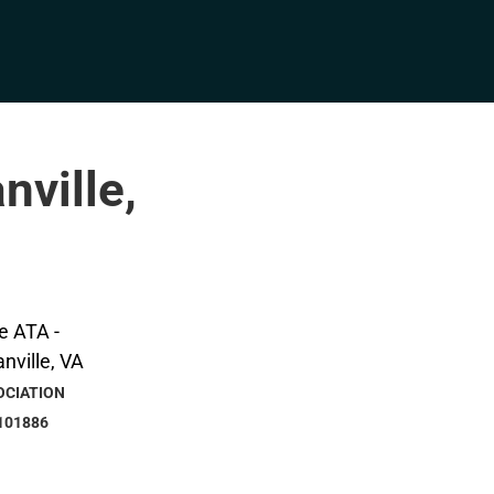
nville,
OCIATION
101886