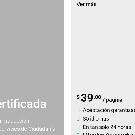
Ver más
39
$
.00
/ página
rtificada
Aceptación garantiza
35 idiomas
un traducción
En tan solo 24 horas
 Servicios de Ciudadanía