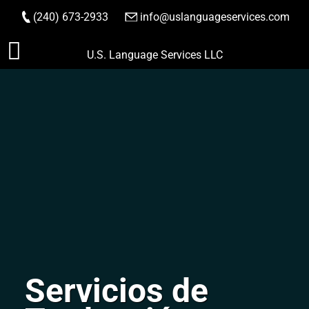
(240) 673-2933
|
info@uslanguageservices.com
HACER PEDIDO
Saltar
U.S. Language Services LLC
al
contenido
Servicios de