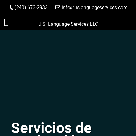
(240) 673-2933
|
info@uslanguageservices.com
HACER PEDIDO
Saltar
U.S. Language Services LLC
al
contenido
Servicios de