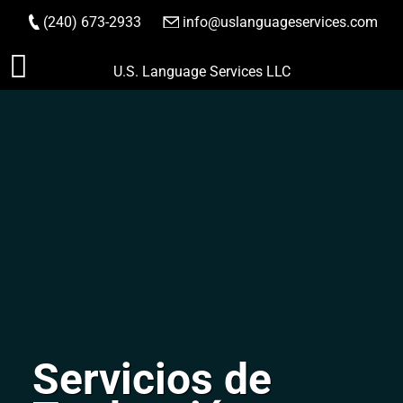
(240) 673-2933
|
info@uslanguageservices.com
HACER PEDIDO
Saltar
U.S. Language Services LLC
al
contenido
Servicios de