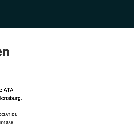
en
OCIATION
101886