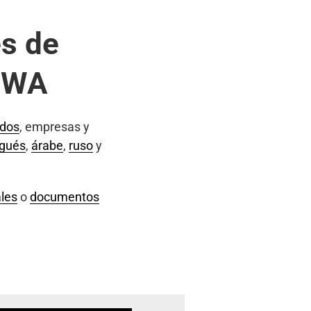
s de
, WA
ados
, empresas y
ugués
,
árabe
,
ruso
y
les
o
documentos