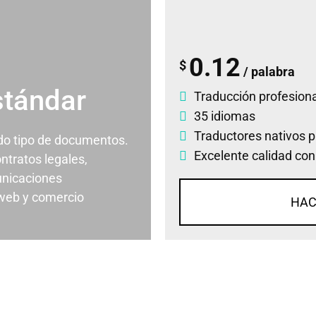
0.12
$
/ palabra
stándar
Traducción profesiona
35 idiomas
Traductores nativos p
odo tipo de documentos.
Excelente calidad con
ontratos legales,
nicaciones
 web y comercio
HAC