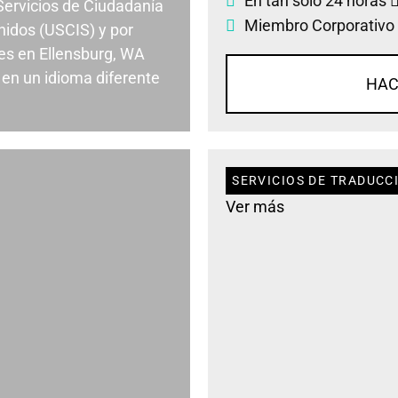
En tan solo 24 horas
 Servicios de Ciudadanía
Miembro Corporativo
nidos (USCIS) y por
es en Ellensburg, WA
en un idioma diferente
HAC
SERVICIOS DE TRADUCC
Ver más