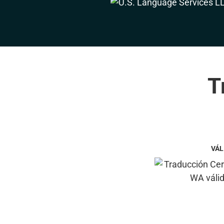
T
VÁL