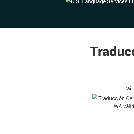
Traducc
VÁL