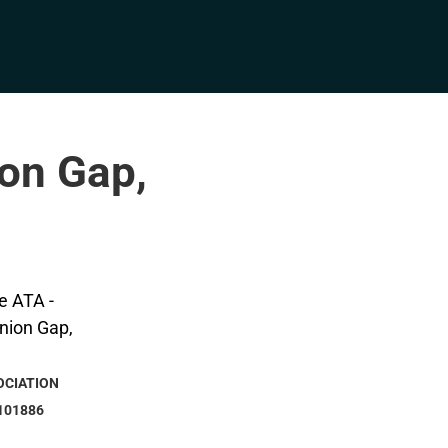
ion Gap,
OCIATION
101886