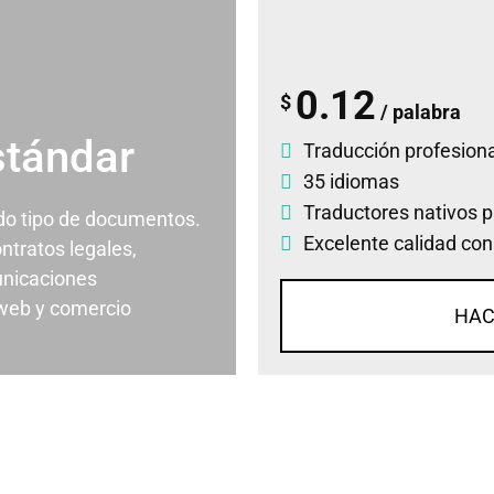
0.12
$
/ palabra
stándar
Traducción profesiona
35 idiomas
Traductores nativos p
odo tipo de documentos.
Excelente calidad con
ontratos legales,
nicaciones
 web y comercio
HAC