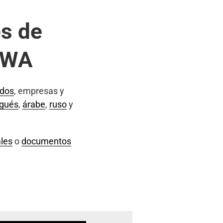
s de
, WA
ados
, empresas y
ugués
,
árabe
,
ruso
y
les
o
documentos