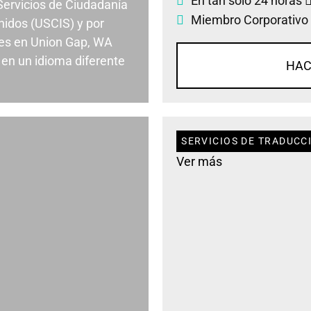
En tan solo 24 horas
 Servicios de Ciudadanía
Miembro Corporativo
nidos (USCIS) y por
es en Union Gap, WA
en un idioma diferente
HAC
SERVICIOS DE TRADUCC
Ver más