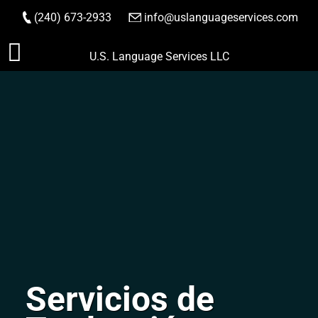
(240) 673-2933
|
info@uslanguageservices.com
HACER PEDIDO
Saltar
U.S. Language Services LLC
al
contenido
Servicios de