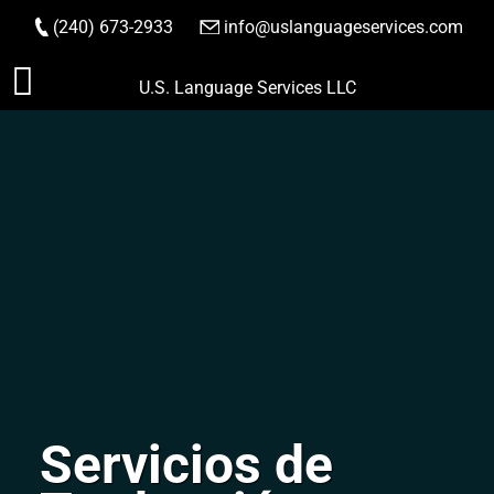
(240) 673-2933
|
info@uslanguageservices.com
HACER PEDIDO
Saltar
U.S. Language Services LLC
al
contenido
Servicios de