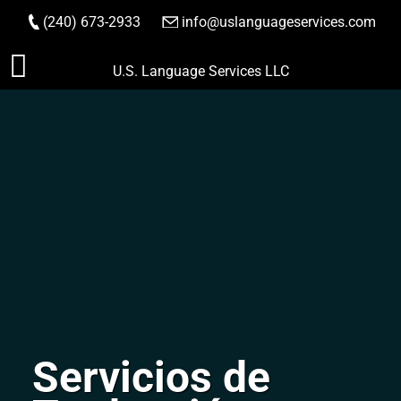
(240) 673-2933
|
info@uslanguageservices.com
HACER PEDIDO
Saltar
U.S. Language Services LLC
al
contenido
Servicios de