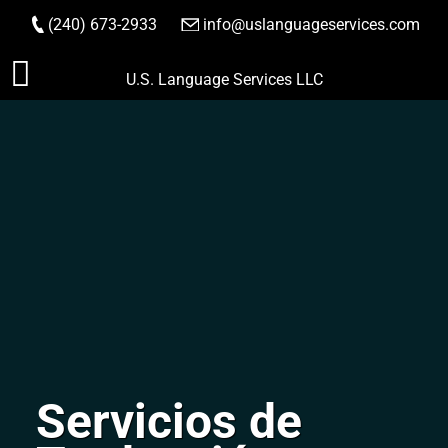
(240) 673-2933
|
info@uslanguageservices.com
HACER PEDIDO
Saltar
U.S. Language Services LLC
al
contenido
Servicios de