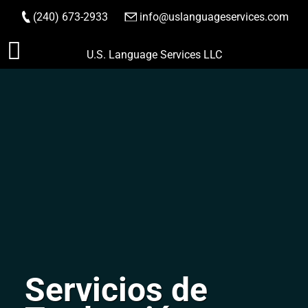
(240) 673-2933
|
info@uslanguageservices.com
HACER PEDIDO
Saltar
U.S. Language Services LLC
al
contenido
Servicios de