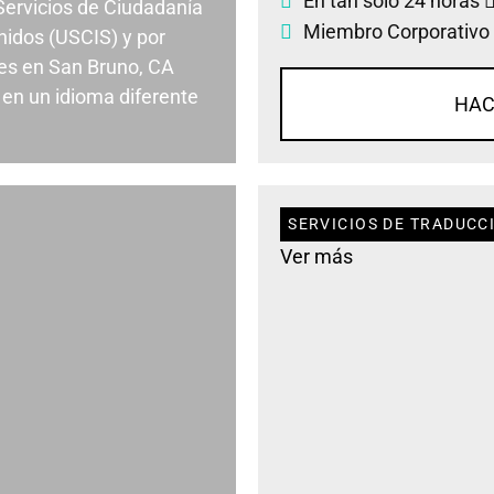
En tan solo 24 horas
 Servicios de Ciudadanía
Miembro Corporativo
nidos (USCIS) y por
es en San Bruno, CA
en un idioma diferente
HAC
SERVICIOS DE TRADUCC
Ver más