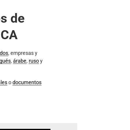
s de
 CA
ados
, empresas y
ugués
,
árabe
,
ruso
y
les
o
documentos