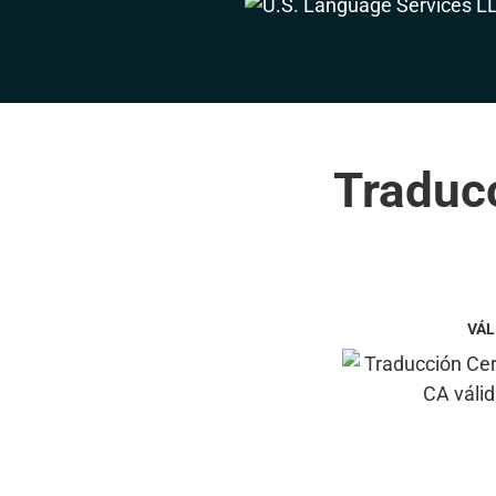
Traducc
VÁL