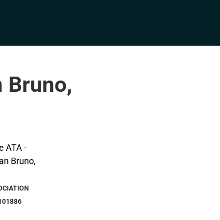
n Bruno,
OCIATION
101886