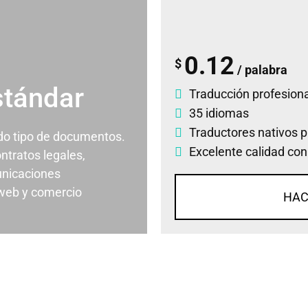
0.12
$
/ palabra
stándar
Traducción profesiona
35 idiomas
Traductores nativos p
odo tipo de documentos.
Excelente calidad con
ontratos legales,
nicaciones
 web y comercio
HAC